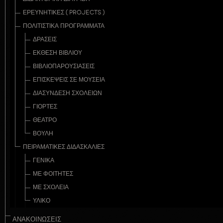
ΕΡΕΥΝΗΤΙΚΈΣ ( PROJECTS )
ΠΟΛΙΤΙΣΤΙΚΆ ΠΡΟΓΡΆΜΜΑΤΑ
ΔΡΆΣΕΙΣ
ΈΚΘΕΣΗ ΒΙΒΛΊΟΥ
ΒΙΒΛΙΟΠΑΡΟΥΣΙΆΣΕΙΣ
ΕΠΙΣΚΈΨΕΙΣ ΣΕ ΜΟΥΣΕΊΑ
ΔΙΑΣΎΝΔΕΣΗ ΣΧΟΛΕΊΩΝ
ΓΙΟΡΤΈΣ
ΘΈΑΤΡΟ
ΒΟΥΛΉ
ΠΕΙΡΑΜΑΤΙΚΈΣ ΔΙΔΑΣΚΑΛΊΕΣ
ΓΕΝΙΚΆ
ΜΕ ΦΟΙΤΗΤΈΣ
ΜΕ ΣΧΟΛΕΊΑ
ΥΛΙΚΌ
ΑΝΑΚΟΙΝΩΣΕΙΣ