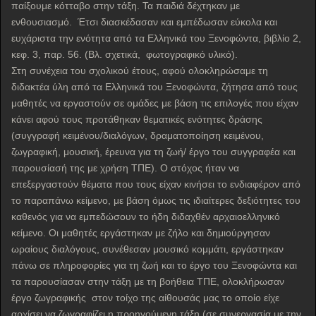
παίξουμε κότταβο στην τάξη. Τα παιδιά δέχτηκαν με
ενθουσιασμό. Έτσι διασκέδασαν και εμπέδωσαν εύκολα και
ευχάριστα την ενότητα από τα Ελληνικά του Ξενοφώντα, βιβλίο 2,
κεφ. 3, παρ. 56. (Βλ. σχετικά, φωτογραφικό υλικό).
Στη συνέχεια του σχολικού έτους, αφού ολοκληρώσαμε τη
διδακτέα ύλη από τα Ελληνικά του Ξενοφώντα, ζήτησα από τους
μαθητές να εργαστούν σε ομάδες με βάση τις επιλογές που είχαν
κάνει αφού τους προτάθηκαν θεματικές ενότητες δράσης
(συγγραφή κειμένου/διαλόγων, δραματοποίηση κειμένου,
ζωγραφική, μουσική, έρευνα για τη ζωή/ έργο του συγγραφέα και
παρουσίασή της με χρήση ΤΠΕ). Ο στόχος ήταν να
επεξεργαστούν θέματα που τους είχαν κινήσει το ενδιαφέρον από
το παραπάνω κείμενο, με βάση όμως τις ιδιαίτερες δεξιότητες του
καθενός για να εμπεδώσουν το ήδη διδαχθέν αρχαιοελληνικό
κείμενο. Οι μαθητές εργάστηκαν με ζήλο και δημιούργησαν
ωραίους διαλόγους, συνέθεσαν μουσικό κομμάτι, εργάστηκαν
πάνω σε πληροφορίες για τη ζωή και το έργο του Ξενοφώντα και
τα παρουσίασαν στην τάξη με τη βοήθεια ΤΠΕ, ολοκλήρωσαν
έργο ζωγραφικής στον τοίχο της αίθουσάς μας το οποίο είχε
αρχίσει να ζωγραφίζει η προηγούμενη τάξη (σε συνεργασία με την