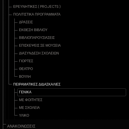
ΕΡΕΥΝΗΤΙΚΈΣ ( PROJECTS )
ΠΟΛΙΤΙΣΤΙΚΆ ΠΡΟΓΡΆΜΜΑΤΑ
ΔΡΆΣΕΙΣ
ΈΚΘΕΣΗ ΒΙΒΛΊΟΥ
ΒΙΒΛΙΟΠΑΡΟΥΣΙΆΣΕΙΣ
ΕΠΙΣΚΈΨΕΙΣ ΣΕ ΜΟΥΣΕΊΑ
ΔΙΑΣΎΝΔΕΣΗ ΣΧΟΛΕΊΩΝ
ΓΙΟΡΤΈΣ
ΘΈΑΤΡΟ
ΒΟΥΛΉ
ΠΕΙΡΑΜΑΤΙΚΈΣ ΔΙΔΑΣΚΑΛΊΕΣ
ΓΕΝΙΚΆ
ΜΕ ΦΟΙΤΗΤΈΣ
ΜΕ ΣΧΟΛΕΊΑ
ΥΛΙΚΌ
ΑΝΑΚΟΙΝΩΣΕΙΣ